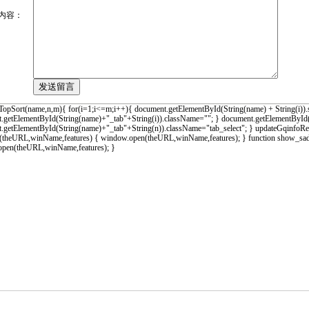
内容：
 TopSort(name,n,m){ for(i=1;i<=m;i++){ document.getElementById(String(name) + String(i)).s
.getElementById(String(name)+"_tab"+String(i)).className=""; } document.getElementById(St
.getElementById(String(name)+"_tab"+String(n)).className="tab_select"; } updateGqinfoResu
theURL,winName,features) { window.open(theURL,winName,features); } function show_sad
pen(theURL,winName,features); }