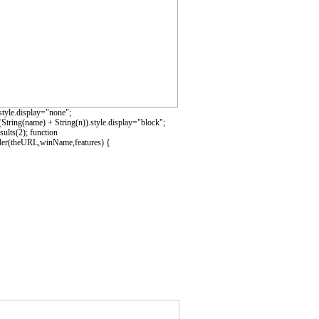
tyle.display="none";
ring(name) + String(n)).style.display="block";
lts(2); function
er(theURL,winName,features) {