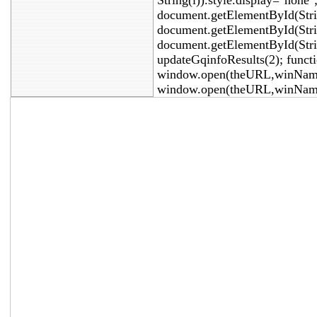
String(i)).style.display="none"
document.getElementById(Stri
document.getElementById(Strin
document.getElementById(Stri
updateGqinfoResults(2); func
window.open(theURL,winName,
window.open(theURL,winName,