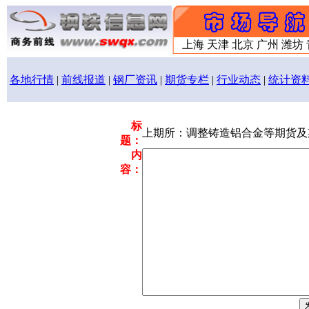
上海 天津 北京 广州 潍坊
各地行情
|
前线报道
|
钢厂资讯
|
期货专栏
|
行业动态
|
统计资
标
上期所：调整铸造铝合金等期货及
题：
内
容：