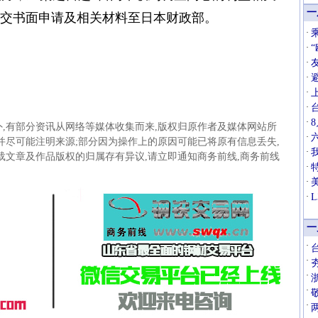
一
提交书面申请及相关材料至日本财政部。
·
·
·
·
·
·
·
,有部分资讯从网络等媒体收集而来,版权归原作者及媒体网站所
·
并尽可能注明来源;部分因为操作上的原因可能已将原有信息丢失,
·
载文章及作品版权的归属存有异议,请立即通知商务前线,商务前线
·
·
·
一
·
·
·
·
·