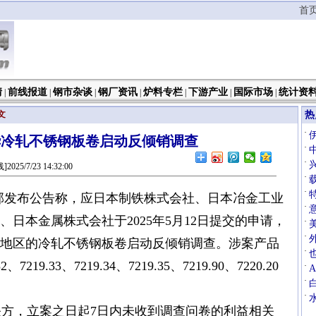
首
情
前线报道
钢市杂谈
钢厂资讯
炉料专栏
下游产业
国际市场
统计资
|
|
|
|
|
|
|
文
热
·
华冷轧不锈钢板卷启动反倾销调查
·
·
025/7/23 14:32:00
·
·
财政部发布公告称，应日本制铁株式会社、日本冶金工业
·
、日本金属株式会社于2025年5月12日提交的申请，
·
·
地区的冷轧不锈钢板卷启动反倾销调查。涉案产品
·
7219.33、7219.34、7219.35、7219.90、7220.20
·
·
·
方，立案之日起7日内未收到调查问卷的利益相关