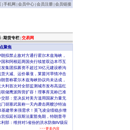
页
手机网
会员中心
会员注册
会员链接
|
|
|
|
料
期货专栏
交易网
|
|
点聚焦
伊朗拟禁止敌对方通行霍尔木兹海峡，
中国和阿根廷两国央行续签双边本币互
兴发集团拟募资不超过30亿元建设桥沟
载货大减、运价暴涨，莱茵河旱情冲击
特朗普称霍尔木兹海峡协议尚未达成，
意大利首次对全部监测城市发布高温红
美联储鹰派阵营扩容！理事库克称已准
外交部：坚决反对美方滥用国家力量无
也门胡塞武装称一天内袭击两艘沙特油
AI基建带来强需求！英飞凌业绩稳步增
白宫拟延长琼斯法案豁免期，特朗普寻
水利部：维持对5省份的洪水防御Ⅳ级应
>>>更多内容