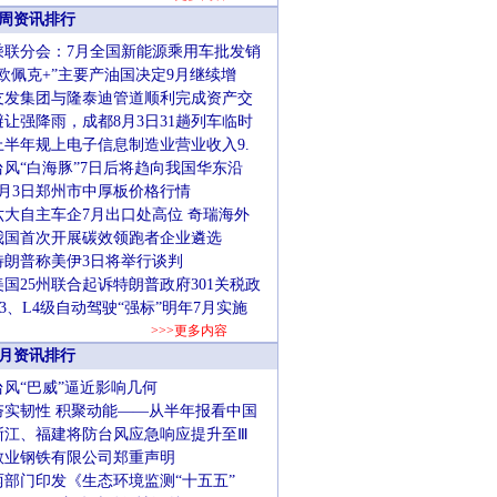
周资讯排行
乘联分会：7月全国新能源乘用车批发销
“欧佩克+”主要产油国决定9月继续增
友发集团与隆泰迪管道顺利完成资产交
避让强降雨，成都8月3日31趟列车临时
上半年规上电子信息制造业营业收入9.
台风“白海豚”7日后将趋向我国华东沿
8月3日郑州市中厚板价格行情
六大自主车企7月出口处高位 奇瑞海外
我国首次开展碳效领跑者企业遴选
特朗普称美伊3日将举行谈判
美国25州联合起诉特朗普政府301关税政
L3、L4级自动驾驶“强标”明年7月实施
>>>更多内容
月资讯排行
台风“巴威”逼近影响几何
夯实韧性 积聚动能——从半年报看中国
浙江、福建将防台风应急响应提升至Ⅲ
敬业钢铁有限公司郑重声明
两部门印发《生态环境监测“十五五”