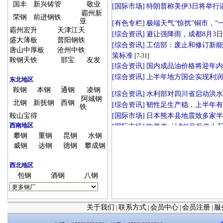
国丰
新兴铸管
敬业
霸州新
荣钢
前进钢铁
亚
霸州宏升
天津江天
盛大薄板
普阳钢铁
唐山中厚板
沧州中铁
鞍钢天铁
邯宝
友发
东北地区
鞍钢
本钢
通钢
凌钢
阿城钢
北钢
新抚钢
西钢
铁
鞍山宝得
西南地区
攀钢
重钢
昆钢
水钢
威钢
达钢
德钢
攀成钢
西北地区
包钢
酒钢
八钢
关于我们
联系方式
会员中心
会员注册
服
|
|
|
|