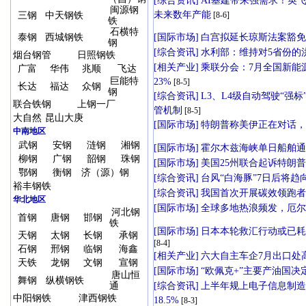
闽源钢
三钢
中天钢铁
铁
石横特
泰钢
西城钢铁
钢
烟台钢管
日照钢铁
广富
华伟
兆顺
飞达
巨能特
长达
福达
众钢
钢
联合铁钢
上钢一厂
大自然
昆山大庚
中南地区
武钢
安钢
涟钢
湘钢
柳钢
广钢
韶钢
珠钢
鄂钢
衡钢
济（源）钢
裕丰钢铁
华北地区
河北钢
首钢
唐钢
邯钢
铁
天钢
太钢
长钢
承钢
石钢
邢钢
临钢
海鑫
天铁
龙钢
文钢
宣钢
唐山恒
舞钢
纵横钢铁
通
中阳钢铁
津西钢铁