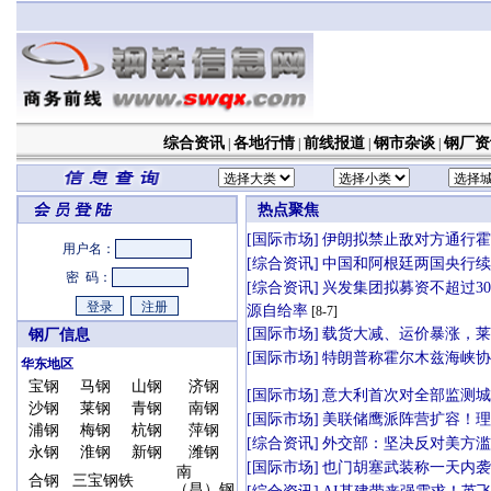
综合资讯
各地行情
前线报道
钢市杂谈
钢厂资
|
|
|
|
用户名：
密 码：
钢厂信息
华东地区
宝钢
马钢
山钢
济钢
沙钢
莱钢
青钢
南钢
浦钢
梅钢
杭钢
萍钢
永钢
淮钢
新钢
潍钢
南
合钢
三宝钢铁
（昌）钢