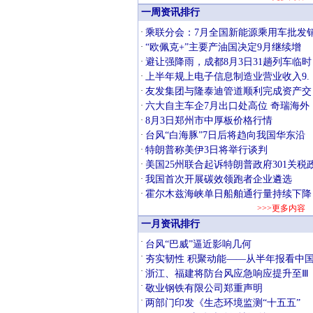
一周资讯排行
·
乘联分会：7月全国新能源乘用车批发
·
“欧佩克+”主要产油国决定9月继续增
·
避让强降雨，成都8月3日31趟列车临时
·
上半年规上电子信息制造业营业收入9.
·
友发集团与隆泰迪管道顺利完成资产交
·
六大自主车企7月出口处高位 奇瑞海外
·
8月3日郑州市中厚板价格行情
·
台风“白海豚”7日后将趋向我国华东沿
·
特朗普称美伊3日将举行谈判
·
美国25州联合起诉特朗普政府301关税
·
我国首次开展碳效领跑者企业遴选
·
霍尔木兹海峡单日船舶通行量持续下降
>>>更多内容
一月资讯排行
·
台风“巴威”逼近影响几何
·
夯实韧性 积聚动能——从半年报看中
·
浙江、福建将防台风应急响应提升至Ⅲ
·
敬业钢铁有限公司郑重声明
·
两部门印发《生态环境监测“十五五”