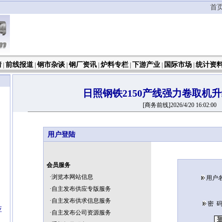
首
情
前线报道
钢市杂谈
钢厂资讯
炉料专栏
下游产业
国际市场
统计资
|
|
|
|
|
|
|
日照钢铁2150产线强力卷取机
[商务前线]2026/4/20 16:02:00
用户登陆
会员服务
·浏览本网站信息
用户
·自主发布供应专版服务
·自主发布供求信息服务
密 
应
·自主发布公司资源服务