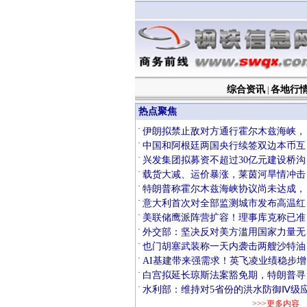
综合资讯
各地行
|
热点聚焦
·
伊朗拟禁止敌对方通行霍尔木兹海峡，
·
中国和阿根廷两国央行续签双边本币互
·
兴发集团拟募资不超过30亿元建设桥沟
·
载货大减、运价暴涨，莱茵河旱情冲击
·
特朗普称霍尔木兹海峡协议尚未达成，
·
意大利首次对全部监测城市发布高温红
·
美联储鹰派阵营扩容！理事库克称已准
·
外交部：坚决反对美方滥用国家力量无
·
也门胡塞武装称一天内袭击两艘沙特油
·
AI基建带来强需求！英飞凌业绩稳步增
·
白宫拟延长琼斯法案豁免期，特朗普寻
·
水利部：维持对5省份的洪水防御Ⅳ级
>>>更多内容