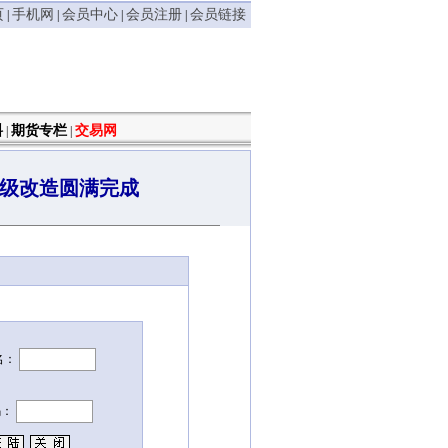
页
手机网
会员中心
会员注册
会员链接
|
|
|
|
料
期货专栏
交易网
|
|
升级改造圆满完成
名：
码：